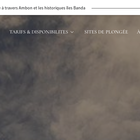
z de Komodo à Sumbawa, guidés par la mer
TARIFS & DISPONIBILITES
SITES DE PLONGÉE
À