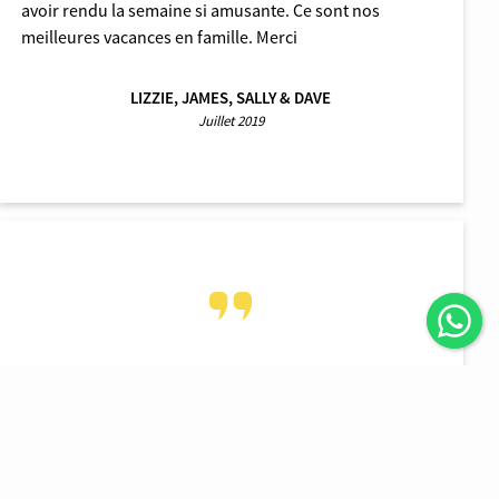
avoir rendu la semaine si amusante. Ce sont nos
meilleures vacances en famille. Merci
LIZZIE, JAMES, SALLY & DAVE
Juillet 2019
Merci pour cette belle croisière et votre chaleureuse
hospitalité. La marque d’une navigation réussie, c’est
lorsque l’invité ne veut pas partir ou pense déjà à la
prochaine navigation. Je planifie déjà quand le faire
avec ma famille. J’espère revoir chaque visage amical…