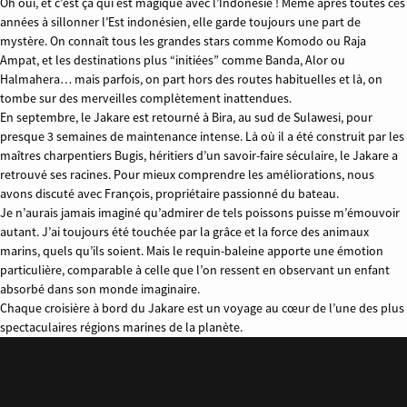
Oh oui, et c’est ça qui est magique avec l’Indonésie ! Même après toutes ces
années à sillonner l’Est indonésien, elle garde toujours une part de
mystère. On connaît tous les grandes stars comme Komodo ou Raja
Ampat, et les destinations plus “initiées” comme Banda, Alor ou
Halmahera… mais parfois, on part hors des routes habituelles et là, on
tombe sur des merveilles complètement inattendues.
En septembre, le Jakare est retourné à Bira, au sud de Sulawesi, pour
presque 3 semaines de maintenance intense. Là où il a été construit par les
maîtres charpentiers Bugis, héritiers d’un savoir-faire séculaire, le Jakare a
retrouvé ses racines. Pour mieux comprendre les améliorations, nous
avons discuté avec François, propriétaire passionné du bateau.
Je n’aurais jamais imaginé qu’admirer de tels poissons puisse m’émouvoir
autant. J’ai toujours été touchée par la grâce et la force des animaux
marins, quels qu’ils soient. Mais le requin-baleine apporte une émotion
particulière, comparable à celle que l’on ressent en observant un enfant
absorbé dans son monde imaginaire.
Chaque croisière à bord du Jakare est un voyage au cœur de l’une des plus
spectaculaires régions marines de la planète.