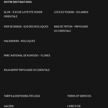
NOTRE DESTINATIONS
ALOR – ÎLES DE LA PETITE SONDE
LES ÎLES TOGEAN - SULAWESI
ORIENTALE
MER DE BANDA - SUD DES MOLUQUES
BAIE DE TRITON - PAPOUASIE
OCCIDENTALE
e
Mer de Banda – Sud des
Halmahera – Moluques
Les îles Togean –
HALMAHERA - MOLUQUES
Moluques
Sulawesi
PARC NATIONAL DE KOMODO – FLORES
RAJA AMPAT PAPOUASIE OCCIDENTALE
TARIFS & DISPONIBILITES 2026
TERMS OF SERVICES
GALERIE
LIVRE D’OR