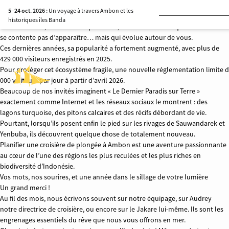
Le Parc National de Komodo
5–24 oct. 2026 :
Un voyage à travers Ambon et les
fait partie de ces rares endroits qui semblent encore sauvages.
historiques îles Banda
Des îles brutes, des courants puissants, et une vie marine qui ne
se contente pas d’apparaître… mais qui évolue autour de vous.
Ces dernières années, sa popularité a fortement augmenté, avec plus de
429 000 visiteurs enregistrés en 2025.
Pour protéger cet écosystème fragile, une nouvelle réglementation limite 
000 visiteurs par jour à partir d’avril 2026.
Beaucoup de nos invités imaginent « Le Dernier Paradis sur Terre »
exactement comme Internet et les réseaux sociaux le montrent : des
lagons turquoise, des pitons calcaires et des récifs débordant de vie.
Pourtant, lorsqu’ils posent enfin le pied sur les rivages de Sauwandarek et
Yenbuba, ils découvrent quelque chose de totalement nouveau.
Planifier une croisière de plongée à Ambon est une aventure passionnante
au cœur de l’une des régions les plus reculées et les plus riches en
biodiversité d’Indonésie.
Vos mots, nos sourires, et une année dans le sillage de votre lumière
Un grand merci !
Au fil des mois, nous écrivons souvent sur notre équipage, sur Audrey
notre directrice de croisière, ou encore sur le Jakare lui-même. Ils sont les
engrenages essentiels du rêve que nous vous offrons en mer.