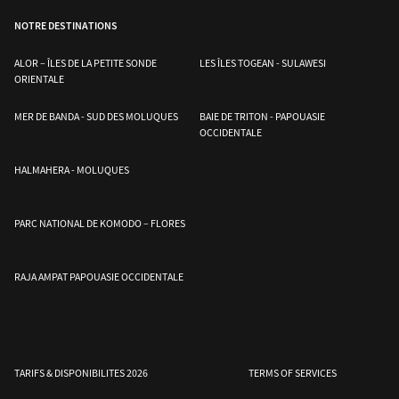
NOTRE DESTINATIONS
ALOR – ÎLES DE LA PETITE SONDE
LES ÎLES TOGEAN - SULAWESI
ORIENTALE
MER DE BANDA - SUD DES MOLUQUES
BAIE DE TRITON - PAPOUASIE
OCCIDENTALE
e
Mer de Banda – Sud des
Halmahera – Moluques
Les îles Togean –
HALMAHERA - MOLUQUES
Moluques
Sulawesi
PARC NATIONAL DE KOMODO – FLORES
RAJA AMPAT PAPOUASIE OCCIDENTALE
TARIFS & DISPONIBILITES 2026
TERMS OF SERVICES