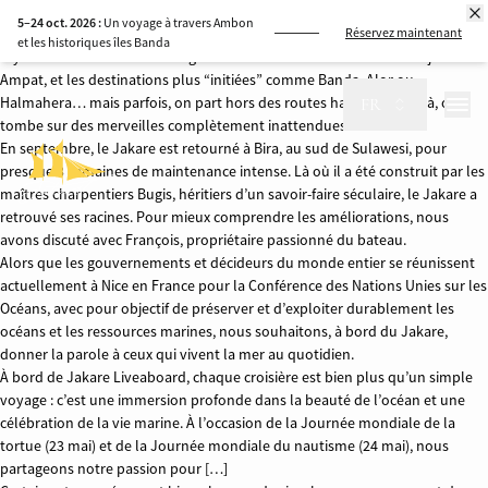
Oh oui, et c’est ça qui est magique avec l’Indonésie ! Même après toutes ces
5–24 oct. 2026 :
Un voyage à travers Ambon
années à sillonner l’Est indonésien, elle garde toujours une part de
Réservez maintenant
et les historiques îles Banda
mystère. On connaît tous les grandes stars comme Komodo ou Raja
Ampat, et les destinations plus “initiées” comme Banda, Alor ou
Halmahera… mais parfois, on part hors des routes habituelles et là, on
FR
tombe sur des merveilles complètement inattendues.
En septembre, le Jakare est retourné à Bira, au sud de Sulawesi, pour
presque 3 semaines de maintenance intense. Là où il a été construit par les
maîtres charpentiers Bugis, héritiers d’un savoir-faire séculaire, le Jakare a
retrouvé ses racines. Pour mieux comprendre les améliorations, nous
avons discuté avec François, propriétaire passionné du bateau.
Alors que les gouvernements et décideurs du monde entier se réunissent
actuellement à Nice en France pour la Conférence des Nations Unies sur les
Océans, avec pour objectif de préserver et d’exploiter durablement les
océans et les ressources marines, nous souhaitons, à bord du Jakare,
donner la parole à ceux qui vivent la mer au quotidien.
À bord de Jakare Liveaboard, chaque croisière est bien plus qu’un simple
voyage : c’est une immersion profonde dans la beauté de l’océan et une
célébration de la vie marine. À l’occasion de la Journée mondiale de la
tortue (23 mai) et de la Journée mondiale du nautisme (24 mai), nous
partageons notre passion pour […]