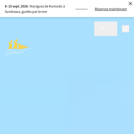
8–15 sept. 2026 :
Naviguez de Komodo à
Réservez maintenant
Sumbawa, guidés par la mer
FR