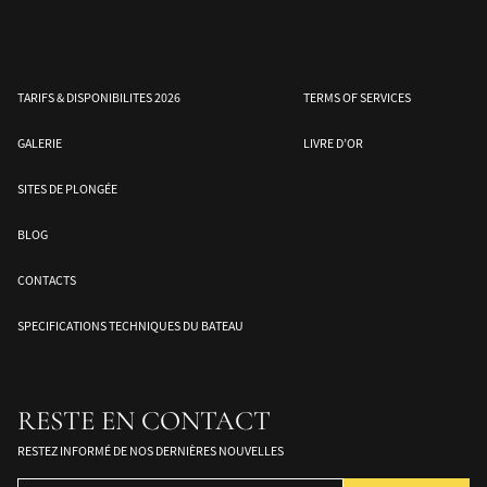
TARIFS & DISPONIBILITES 2026
TERMS OF SERVICES
GALERIE
LIVRE D’OR
SITES DE PLONGÉE
BLOG
e
Mer de Banda – Sud des
Halmahera – Moluques
Les îles Togean –
CONTACTS
Moluques
Sulawesi
SPECIFICATIONS TECHNIQUES DU BATEAU
RESTE EN CONTACT
RESTEZ INFORMÉ DE NOS DERNIÈRES NOUVELLES