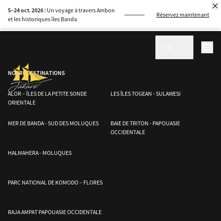
Découvrez les merveilles cachées des îles Banggai et Togean avec Audrey,
5–24 oct. 2026 :
Un voyage à travers Ambon
directrice de croisière du Jakaré. Ce voyage révèle une beauté intacte et
Réservez maintenant
et les historiques îles Banda
une culture fascinante.
FR
NOTRE DESTINATIONS
ALOR – ÎLES DE LA PETITE SONDE
LES ÎLES TOGEAN - SULAWESI
ORIENTALE
MER DE BANDA - SUD DES MOLUQUES
BAIE DE TRITON - PAPOUASIE
OCCIDENTALE
HALMAHERA - MOLUQUES
PARC NATIONAL DE KOMODO – FLORES
RAJA AMPAT PAPOUASIE OCCIDENTALE