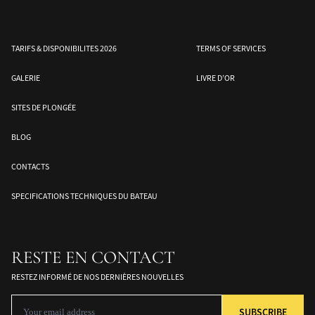
TARIFS & DISPONIBILITES 2026
TERMS OF SERVICES
GALERIE
LIVRE D’OR
SITES DE PLONGÉE
BLOG
e
Mer de Banda – Sud des
Halmahera – Moluques
Les îles Togean –
CONTACTS
Moluques
Sulawesi
SPECIFICATIONS TECHNIQUES DU BATEAU
RESTE EN CONTACT
RESTEZ INFORMÉ DE NOS DERNIÈRES NOUVELLES