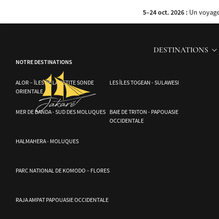
À bord du Jakare, nous avons le privilège de rencontrer ces communautés fas
5–24 oct. 2026 :
Un voyage 
violence souvent liées aux investissements sur leurs territoires, les peuple
DESTINATIONS
NOTRE DESTINATIONS
ALOR – ÎLES DE LA PETITE SONDE
LES ÎLES TOGEAN - SULAWESI
ORIENTALE
MER DE BANDA - SUD DES MOLUQUES
BAIE DE TRITON - PAPOUASIE
OCCIDENTALE
HALMAHERA - MOLUQUES
PARC NATIONAL DE KOMODO – FLORES
RAJA AMPAT PAPOUASIE OCCIDENTALE