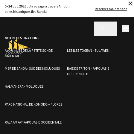
Découvrez la beauté à couper le souffle de Raja Ampat avec les itinéraires
5–24 oct. 2026 :
Un voyage à travers Ambon
de Jakare.
Réservez maintenant
et les historiques îles Banda
FR
NOTRE DESTINATIONS
ALOR – ÎLES DE LA PETITE SONDE
LES ÎLES TOGEAN - SULAWESI
ORIENTALE
MER DE BANDA - SUD DES MOLUQUES
BAIE DE TRITON - PAPOUASIE
OCCIDENTALE
HALMAHERA - MOLUQUES
PARC NATIONAL DE KOMODO – FLORES
RAJA AMPAT PAPOUASIE OCCIDENTALE