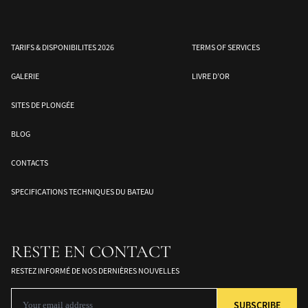
TARIFS & DISPONIBILITES 2026
TERMS OF SERVICES
GALERIE
LIVRE D’OR
SITES DE PLONGÉE
BLOG
e
Mer de Banda – Sud des
Halmahera – Moluques
Les îles Togean –
CONTACTS
Moluques
Sulawesi
SPECIFICATIONS TECHNIQUES DU BATEAU
RESTE EN CONTACT
RESTEZ INFORMÉ DE NOS DERNIÈRES NOUVELLES