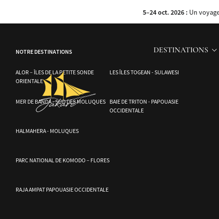
Découvrez la riche histoire, l’artisanat et l’héritage culturel des bateaux 
5–24 oct. 2026 :
Un voyage 
DESTINATIONS
NOTRE DESTINATIONS
ALOR – ÎLES DE LA PETITE SONDE
LES ÎLES TOGEAN - SULAWESI
ORIENTALE
MER DE BANDA - SUD DES MOLUQUES
BAIE DE TRITON - PAPOUASIE
OCCIDENTALE
HALMAHERA - MOLUQUES
PARC NATIONAL DE KOMODO – FLORES
RAJA AMPAT PAPOUASIE OCCIDENTALE