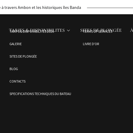
phinisi indonésiens, un patrimoine maritime reconnu par l’UNESCO.
à travers Ambon et les historiques îles Banda
TARIFS & DISPONIBILITES
SITES DE PLONGÉE
À
TARIFS & DISPONIBILITES 2026
TERMS OF SERVICES
GALERIE
LIVRE D’OR
SITES DE PLONGÉE
BLOG
CONTACTS
SPECIFICATIONS TECHNIQUES DU BATEAU