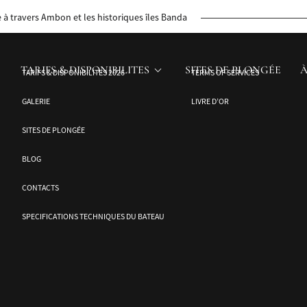
e Jakare.
à travers Ambon et les historiques îles Banda
TARIFS & DISPONIBILITES
SITES DE PLONGÉE
À
TARIFS & DISPONIBILITES 2026
TERMS OF SERVICES
GALERIE
LIVRE D’OR
SITES DE PLONGÉE
BLOG
CONTACTS
SPECIFICATIONS TECHNIQUES DU BATEAU