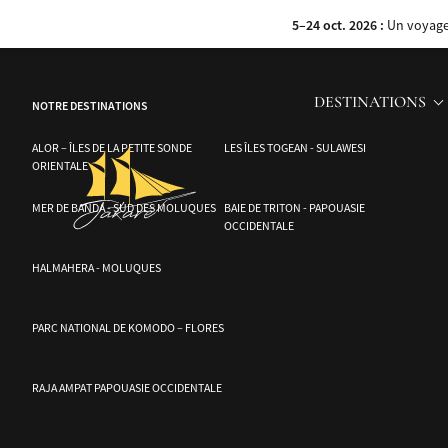
Découvrez la beauté à couper le souffle de Raja Ampat avec les itinéraires d
5–24 oct. 2026 :
Un voyage 
DESTINATIONS
NOTRE DESTINATIONS
ALOR – ÎLES DE LA PETITE SONDE
LES ÎLES TOGEAN - SULAWESI
ORIENTALE
MER DE BANDA - SUD DES MOLUQUES
BAIE DE TRITON - PAPOUASIE
OCCIDENTALE
HALMAHERA - MOLUQUES
PARC NATIONAL DE KOMODO – FLORES
RAJA AMPAT PAPOUASIE OCCIDENTALE