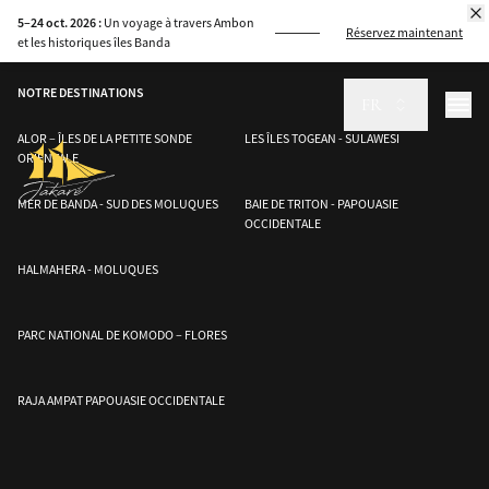
5–24 oct. 2026 :
Un voyage à travers Ambon
Réservez maintenant
et les historiques îles Banda
NOTRE DESTINATIONS
FR
ALOR – ÎLES DE LA PETITE SONDE
LES ÎLES TOGEAN - SULAWESI
ORIENTALE
MER DE BANDA - SUD DES MOLUQUES
BAIE DE TRITON - PAPOUASIE
OCCIDENTALE
HALMAHERA - MOLUQUES
PARC NATIONAL DE KOMODO – FLORES
RAJA AMPAT PAPOUASIE OCCIDENTALE