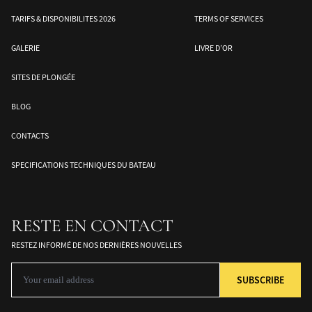
TARIFS & DISPONIBILITES 2026
TERMS OF SERVICES
GALERIE
LIVRE D’OR
SITES DE PLONGÉE
BLOG
CONTACTS
e
Mer de Banda – Sud des
Halmahera – Moluques
Les îles Togean –
Moluques
Sulawesi
SPECIFICATIONS TECHNIQUES DU BATEAU
RESTE EN CONTACT
RESTEZ INFORMÉ DE NOS DERNIÈRES NOUVELLES