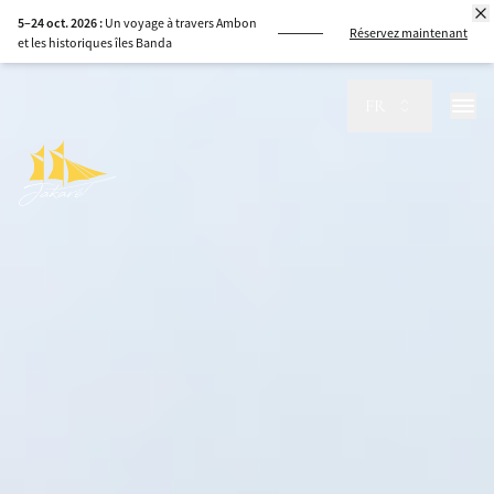
8–15 sept. 2026 :
Naviguez de Komodo à
Réservez maintenant
Sumbawa, guidés par la mer
FR