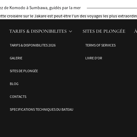
uellement à Nice en France pour la Conférence des Nations Unies sur les Oc
z de Komodo à Sumbawa, guidés par la mer
 la parole à ceux qui vivent la mer au quotidien.
e croisière sur le Jakare est peut-être l’un des voyages les plus extraordina
 à Komodo, avec les requins-baleines en chemin
TARIFS & DISPONIBILITES
SITES DE PLONGÉE
À
es îles aux épices d’Ambon et des mers environnantes
TARIFS & DISPONIBILITES 2026
TERMS OF SERVICES
à travers Ambon et les historiques îles Banda
GALERIE
LIVRE D’OR
SITES DE PLONGÉE
BLOG
CONTACTS
SPECIFICATIONS TECHNIQUES DU BATEAU