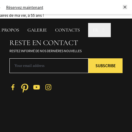
éans, avec pour objectif de préserver et d’exploiter durablement les
Réservez maintenant
ires de ma vie, à 55 ans !
Réservez maintenant
 PROPOS
GALERIE
CONTACTS
FR
Réservez maintenant
RESTE EN CONTACT
Réservez maintenant
RESTEZ INFORMÉ DE NOS DERNIÈRES NOUVELLES