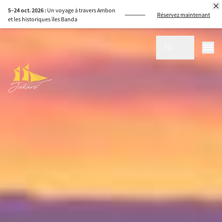
5–24 oct. 2026 :
Un voyage à travers Ambon
Réservez maintenant
et les historiques îles Banda
FR