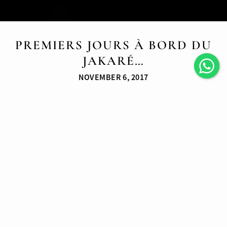
PREMIERS JOURS À BORD DU
JAKARÉ…
NOVEMBER 6, 2017
Nous arrivons à Tanah Beru, lieu de naissance du Jakaré,
en fin d’après-midi avec l’intention de passer quelques
jours (et nuits) à bord.
Lorsque nous arrivons au port, nous sommes surpris de
voir à quel point l’ambiance est animée sur le quai, comme
si nous étions attendus !