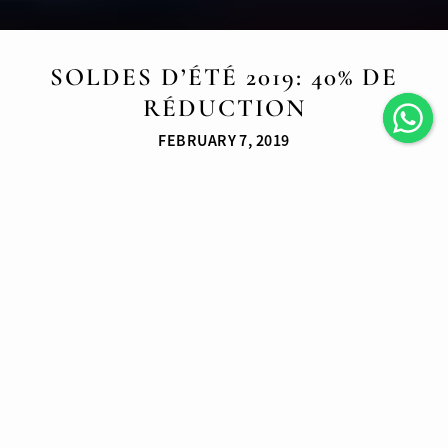
SOLDES D’ÉTÉ 2019: 40% DE
RÉDUCTION
FEBRUARY 7, 2019
Soldes d’été 2019 à Komodo: 40% de réduction
Partez pour Komodo cet été à partir de seulement 945€ !
À bord du
Jakaré
, vous trouverez :