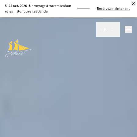
8–15 sept. 2026 :
Naviguez de Komodo à
Réservez maintenant
Sumbawa, guidés par la mer
FR