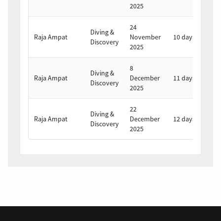
2025
2
24
5
Diving &
Raja Ampat
November
10 days
D
Discovery
2025
2
8
1
Diving &
Raja Ampat
December
11 days
D
Discovery
2025
2
22
Diving &
2
Raja Ampat
December
12 days
Discovery
2
2025