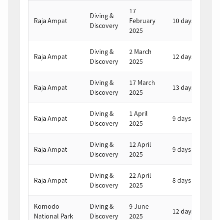
17
2
Diving &
Raja Ampat
February
10 days
F
Discovery
2025
2
Diving &
2 March
1
Raja Ampat
12 days
Discovery
2025
2
Diving &
17 March
3
Raja Ampat
13 days
Discovery
2025
2
e
Mer de Banda – Sud des
Halmahera – Moluques
Les îles Togean –
Moluques
Sulawesi
Diving &
1 April
9 
Raja Ampat
9 days
Discovery
2025
2
Diving &
12 April
20
Raja Ampat
9 days
Discovery
2025
2
Diving &
22 April
29
Raja Ampat
8 days
Discovery
2025
2
Komodo
Diving &
9 June
2
12 days
National Park
Discovery
2025
2