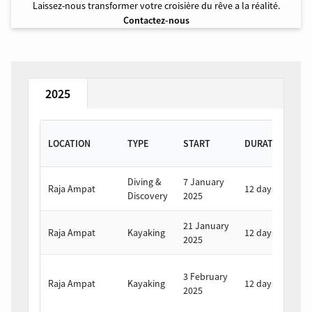
Laissez-nous transformer votre croisière du rêve a la réalité.
Contactez-nous
2025
LOCATION
TYPE
START
DURATION
E
Diving &
7 January
1
Raja Ampat
12 days
Discovery
2025
2
21 January
2
Raja Ampat
Kayaking
12 days
2025
2
1
3 February
Raja Ampat
Kayaking
12 days
F
2025
2