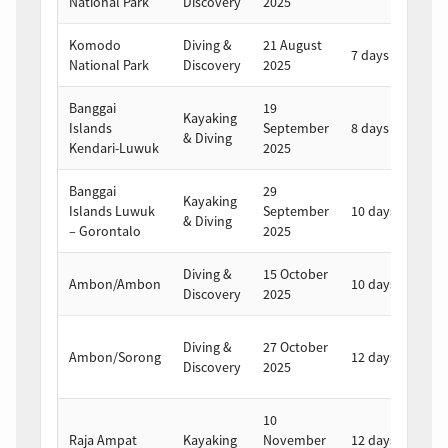
National Park
Discovery
2025
2
Komodo
Diving &
21 August
2
7 days
National Park
Discovery
2025
2
Banggai
19
2
Kayaking
Islands
September
8 days
S
& Diving
Kendari-Luwuk
2025
2
Banggai
29
Kayaking
8
Islands Luwuk
September
10 days
& Diving
2
– Gorontalo
2025
Diving &
15 October
2
Ambon/Ambon
10 days
Discovery
2025
2
7
Diving &
27 October
Ambon/Sorong
12 days
N
Discovery
2025
2
10
2
Raja Ampat
Kayaking
November
12 days
N