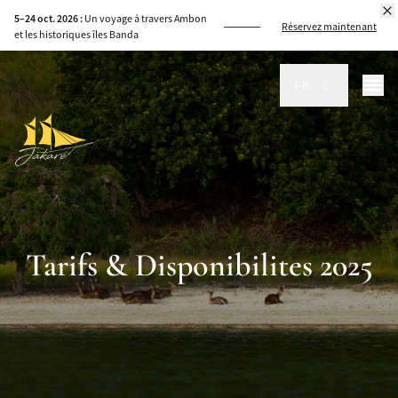
5–24 oct. 2026 :
Un voyage à travers Ambon
Réservez maintenant
et les historiques îles Banda
FR
Tarifs & Disponibilites 2025