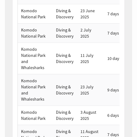
Komodo
Diving &
23 June
2
7 days
National Park
Discovery
2025
2
Komodo
Diving &
2 July
8 
7 days
National Park
Discovery
2025
2
Komodo
National Park
Diving &
11 July
2
10 days
and
Discovery
2025
2
Whalesharks
Komodo
National Park
Diving &
23 July
1
9 days
and
Discovery
2025
2
Whalesharks
Komodo
Diving &
3 August
9
6 days
National Park
Discovery
2025
2
Komodo
Diving &
11 August
1
7 days