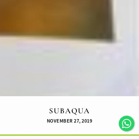
SUBAQUA
NOVEMBER 27, 2019