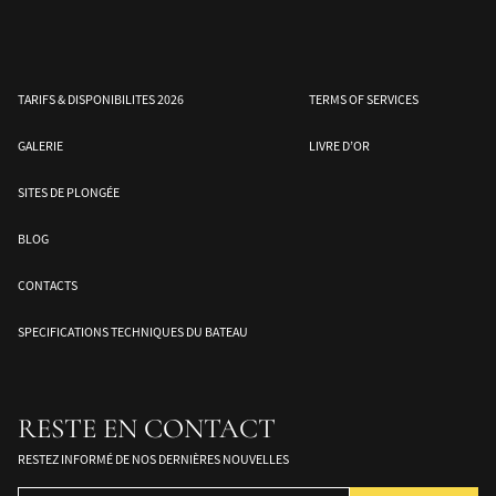
TARIFS & DISPONIBILITES 2026
TERMS OF SERVICES
GALERIE
LIVRE D’OR
SITES DE PLONGÉE
BLOG
e
Mer de Banda – Sud des
Halmahera – Moluques
Les îles Togean –
CONTACTS
Moluques
Sulawesi
SPECIFICATIONS TECHNIQUES DU BATEAU
RESTE EN CONTACT
RESTEZ INFORMÉ DE NOS DERNIÈRES NOUVELLES