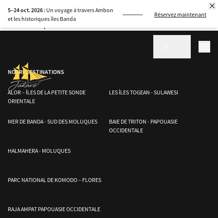
Découvrez les merveilles du Parc National de Komodo à bord du Jakare.
5–24 oct. 2026 :
Un voyage à travers Ambon
Explorez une faune rare, une vie marine vibrante et des plages secrètes lors
Réservez maintenant
et les historiques îles Banda
d’une croisière personnalisée et inoubliable.
FR
NOTRE DESTINATIONS
ALOR – ÎLES DE LA PETITE SONDE
LES ÎLES TOGEAN - SULAWESI
ORIENTALE
MER DE BANDA - SUD DES MOLUQUES
BAIE DE TRITON - PAPOUASIE
OCCIDENTALE
HALMAHERA - MOLUQUES
PARC NATIONAL DE KOMODO – FLORES
RAJA AMPAT PAPOUASIE OCCIDENTALE