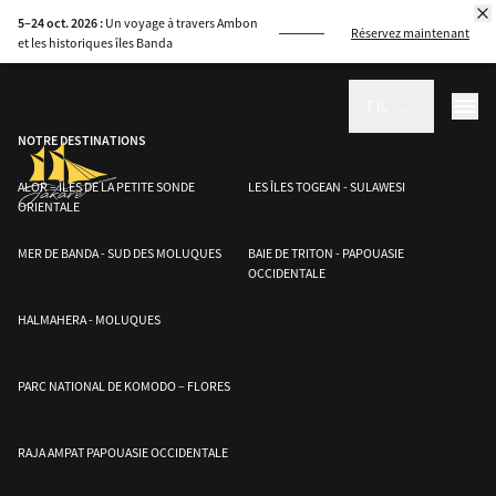
Découvrez la biodiversité unique de l’Indonésie, des dragons de Komodo
5–24 oct. 2026 :
Un voyage à travers Ambon
aux requins-baleines, et participez à la protection de ces espèces menacées.
Réservez maintenant
et les historiques îles Banda
FR
NOTRE DESTINATIONS
ALOR – ÎLES DE LA PETITE SONDE
LES ÎLES TOGEAN - SULAWESI
ORIENTALE
MER DE BANDA - SUD DES MOLUQUES
BAIE DE TRITON - PAPOUASIE
OCCIDENTALE
HALMAHERA - MOLUQUES
PARC NATIONAL DE KOMODO – FLORES
RAJA AMPAT PAPOUASIE OCCIDENTALE