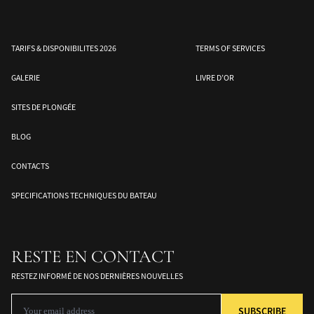
TARIFS & DISPONIBILITES 2026
TERMS OF SERVICES
GALERIE
LIVRE D’OR
SITES DE PLONGÉE
BLOG
e
Mer de Banda – Sud des
Halmahera – Moluques
Les îles Togean –
CONTACTS
Moluques
Sulawesi
SPECIFICATIONS TECHNIQUES DU BATEAU
RESTE EN CONTACT
RESTEZ INFORMÉ DE NOS DERNIÈRES NOUVELLES