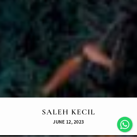
SALEH KECIL
JUNE 12, 2023