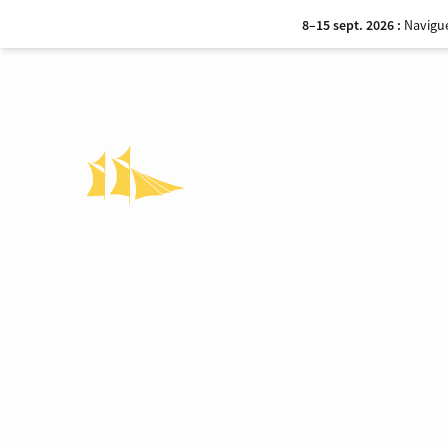
17–24 sept. 2026 :
De Sumbawa
6–13 oct. 2026 :
À la découverte d
DESTINATIONS
5–24 oct. 2026 :
Un voyage 