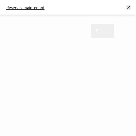
Réservez maintenant
Réservez maintenant
 PROPOS
GALERIE
CONTACTS
FR
Réservez maintenant