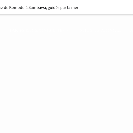
 à Komodo, avec les requins-baleines en chemin
es îles aux épices d’Ambon et des mers environnantes
TARIFS & DISPONIBILITES
SITES DE PLONGÉE
À
à travers Ambon et les historiques îles Banda